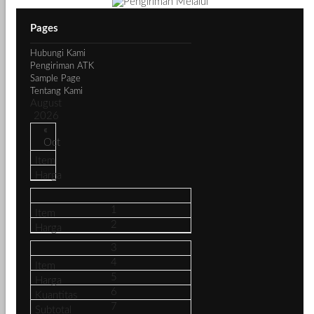
Pages
Hubungi Kami
Pengiriman ATK
Sample Page
Tentang Kami
August
2026
«
Oct
1
2
3
4
5
6
7