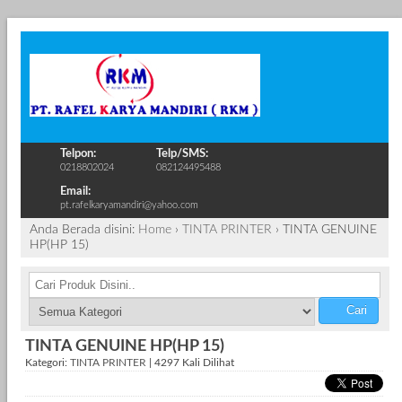
Telpon:
Telp/SMS:
0218802024
082124495488
Email:
pt.rafelkaryamandiri@yahoo.com
Anda Berada disini:
Home
›
TINTA PRINTER
›
TINTA GENUINE
HP(HP 15)
Cari
TINTA GENUINE HP(HP 15)
Kategori:
TINTA PRINTER
| 4297 Kali Dilihat