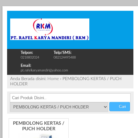
Telpon:
Telp/SMS:
0218802024
082124495488
Email:
pt.rafelkaryamandiri@yahoo.com
Anda Berada disini:
Home
›
PEMBOLONG KERTAS / PUCH
HOLDER
Cari
PEMBOLONG KERTAS /
PUCH HOLDER