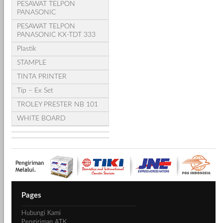
PESAWAT TELPON
PANASONIC
PESAWAT TELPON
PANASONIC KX-TDT 333
Plastik
STAMPLE
TINTA PRINTER
Tip – Ex Set
TROLEY PRESTER NB 101
WHITE BOARD
Pages
Hubungi Kami
Pengiriman ATK