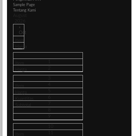
Sample Page
Tentang Kami
August
2026
«
Oct
1
2
3
4
5
6
7
8
9
10
11