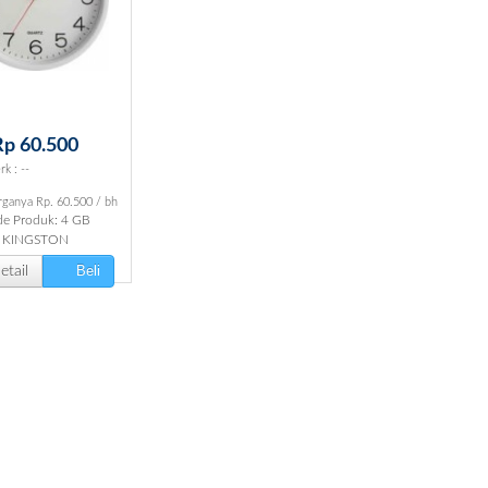
Rp 60.500
k : --
ganya Rp. 60.500 / bh
e Produk: 4 GB
KINGSTON
Beli
tail