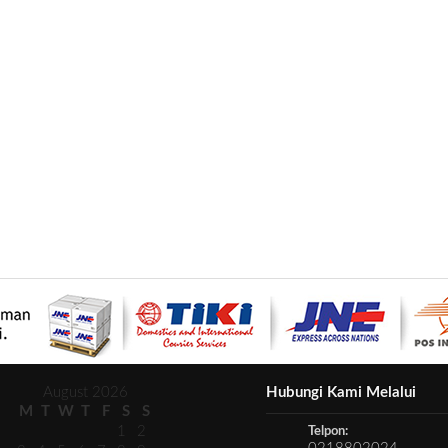
August 2026
Hubungi Kami Melalui
M
T
W
T
F
S
S
1
2
Telpon: