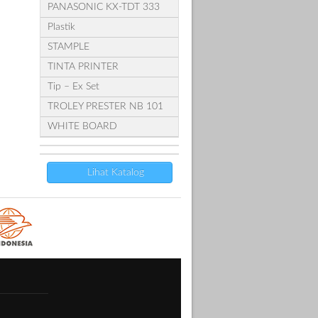
PANASONIC KX-TDT 333
Plastik
STAMPLE
TINTA PRINTER
Tip – Ex Set
TROLEY PRESTER NB 101
WHITE BOARD
Lihat Katalog