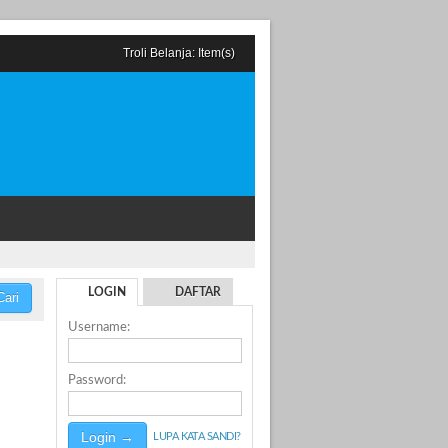
Troli Belanja:
Item(s)
LOGIN
DAFTAR
ari
Username:
Password:
LUPA KATA SANDI?