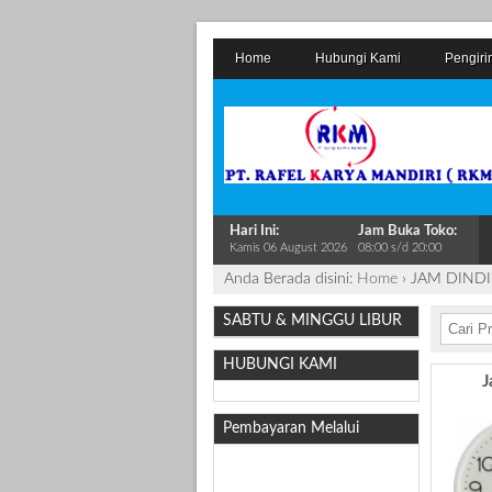
Home
Hubungi Kami
Pengiri
Hari Ini:
Jam Buka Toko:
Kamis 06 August 2026
08:00 s/d 20:00
Anda Berada disini:
Home
›
JAM DIND
SABTU & MINGGU LIBUR
HUBUNGI KAMI
J
Pembayaran Melalui