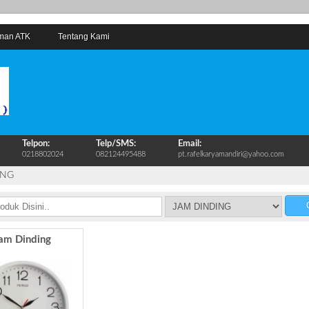
man ATK
Tentang Kami
Telpon:
Telp/SMS:
Email:
0218802024
082124495488
pt.rafelkaryamandiri@yahoo.com
ING
C
am Dinding