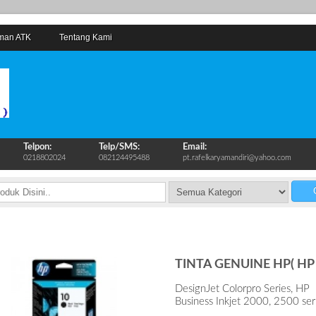
man ATK
Tentang Kami
Telpon:
Telp/SMS:
Email:
0218802024
082124495488
pt.rafelkaryamandiri@yahoo.com
C
TINTA GENUINE HP( HP 
DesignJet Colorpro Series, HP
Business Inkjet 2000, 2500 ser