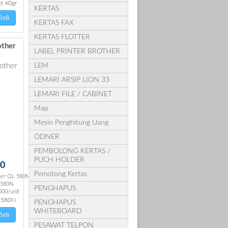
tt 40gr
KERTAS
eli
KERTAS FAX
KERTAS FLOTTER
other
LABEL PRINTER BROTHER
LEM
LEMARI ARSIP LION 33
LEMARI FILE / CABINET
Map
Mesin Penghitung Uang
ODNER
PEMBOLONG KERTAS /
PUCH HOLDER
00
Pemotong Kertas
ther QL 580N
 580N
PENGHAPUS
000/unit
L 580N
PENGHAPUS
WHITEBOARD
eli
PESAWAT TELPON