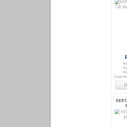
Me
Ty
Ha
Kode Pr
De
KERT