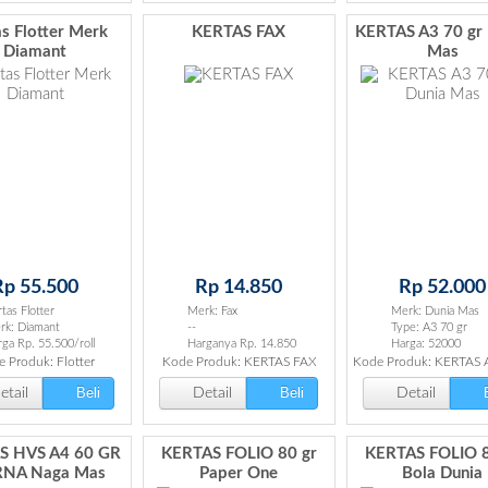
as Flotter Merk
KERTAS FAX
KERTAS A3 70 gr 
Diamant
Mas
Rp 55.500
Rp 14.850
Rp 52.000
tas Flotter
Merk: Fax
Merk: Dunia Mas
rk: Diamant
--
Type: A3 70 gr
ga Rp. 55.500/roll
Harganya Rp. 14.850
Harga: 52000
 Produk: Flotter
Kode Produk: KERTAS FAX
Kode Produk: KERTAS A
Beli
Beli
B
tail
Detail
Detail
S HVS A4 60 GR
KERTAS FOLIO 80 gr
KERTAS FOLIO 8
NA Naga Mas
Paper One
Bola Dunia