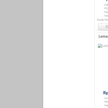
OR
FO
Me
Ha
Kode Pr
De
Lemar
Rp
Lem
Mer
Har