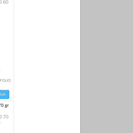
r
 FOLIO
eli
0 gr