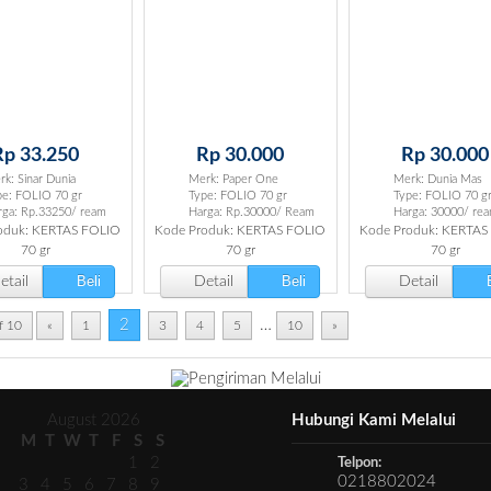
Rp 33.250
Rp 30.000
Rp 30.000
k: Sinar Dunia
Merk: Paper One
Merk: Dunia Mas
pe: FOLIO 70 gr
Type: FOLIO 70 gr
Type: FOLIO 70 g
rga: Rp.33250/ ream
Harga: Rp.30000/ Ream
Harga: 30000/ re
oduk: KERTAS FOLIO
Kode Produk: KERTAS FOLIO
Kode Produk: KERTAS
70 gr
70 gr
70 gr
Beli
Beli
B
tail
Detail
Detail
2
…
f 10
«
1
3
4
5
10
»
August 2026
Hubungi Kami Melalui
M
T
W
T
F
S
S
1
2
Telpon:
0218802024
3
4
5
6
7
8
9