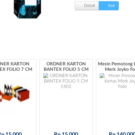
Beli
Detail
Ordner Bin
1
2
3
4
5
NER KARTON
ORDNER KARTON
Mesin Pemotong 
EX FOLIO 7 CM
BANTEX FOLIO 5 CM
Merk Joyko Fo
1401
1402
Rp 10.
Lihat D
Rp 15.000
Rp 15.000
Rp 140.00