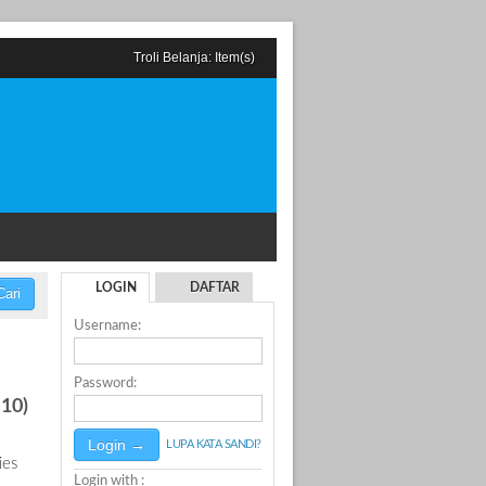
Troli Belanja:
Item(s)
LOGIN
DAFTAR
ari
Username:
Password:
10)
LUPA KATA SANDI?
ies
Login with :