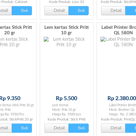
 Produk: Cabinet
Kode Produk: Lion 33
Kode Produk: StickPri
Beli
Beli
B
tail
Detail
Detail
rtas Stick Pritt
Lem kertas Stick Pritt
Label Printer Br
20 gr
10 gr
QL 580N
Rp 9.350
Rp 5.500
Rp 2.380.0
 kertas Stick Pritt 20 gr
Lem Kertas
Label Printer Bro
k: Pritt
Merk: Pritt 10 gr
Merk: Brother QL
rga Rp. 9350/Pcs
Harga Rp. 5500/pcs
Harga : Rp. 2.380.
duk: StickPritt 20 gr
Kode Produk: Stick Pritt
Kode Produk: PrntQ
Beli
Beli
B
tail
Detail
Detail