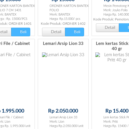
DNER KARTON BANTEX
ORDNER KARTON BANTEX
Mesin Pemotong K
LIO 7 CM 1401
FOLIO
Merk: Joyko Folio
rk: BANTEX
Merk: BANTEX
Harga Rp. 140.000
rga : Rp. 15000/PCS
Harga: Rp.15.000/ pcs
Kode Produk: Pemotong
oduk: ORDNER 1401
Kode Produk: ORDNER 1402
B
Detail
Beli
Beli
tail
Detail
i File / Cabinet
Lemari Arsip Lion 33
Lem kertas Stick 
40 gr
 1.995.000
Rp 2.050.000
Rp 15.400
ari File / Cabinet
Lemari Arsip Lion 33
Lem kertas Stick Pr
k: Lion
Merk: Lion
Merk: Pritt
ga Rp. 1.995.000/unit
Harga Rp.2.050.000/unit
Harga Rp. 15400 /