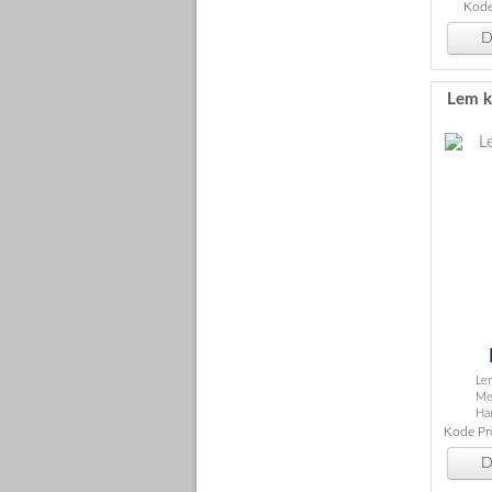
Kode
De
Lem ke
Lem
Mer
Ha
Kode Pro
De