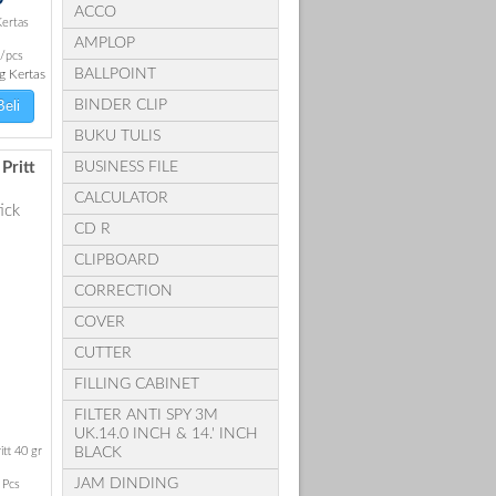
ACCO
ertas
AMPLOP
/pcs
BALLPOINT
 Kertas
BINDER CLIP
eli
BUKU TULIS
BUSINESS FILE
Pritt
CALCULATOR
CD R
CLIPBOARD
CORRECTION
COVER
CUTTER
FILLING CABINET
FILTER ANTI SPY 3M
UK.14.0 INCH & 14.' INCH
BLACK
itt 40 gr
JAM DINDING
 Pcs