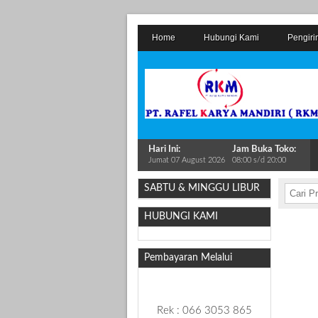
Home
Hubungi Kami
Pengiri
Hari Ini:
Jam Buka Toko:
Jumat 07 August 2026
08:00 s/d 20:00
SABTU & MINGGU LIBUR
HUBUNGI KAMI
Pembayaran Melalui
Rek : 066 3053 865