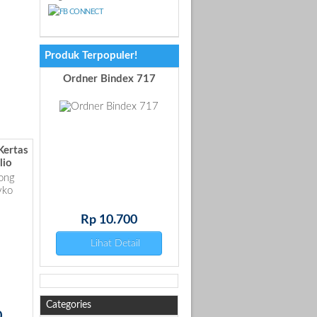
Produk Terpopuler!
dex 717
KERTAS HVS A4 60 GR
WARNA Naga Mas
Kertas
lio
700
Rp 24.800
etail
Lihat Detail
Categories
0