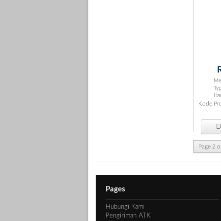
Mer
Ty
Ha
Kode Pr
De
Page 2 o
Pages
Hubungi Kami
Pengiriman ATK