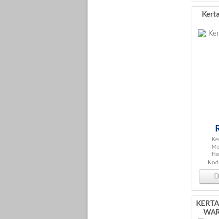
Kert
Ker
Me
Har
Kode
De
KERTA
WAR